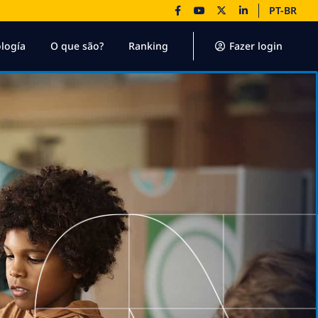
PT-BR
logía
O que são?
Ranking
Fazer login