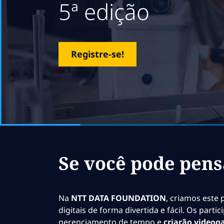
5ª edição
Registre-se!
Se você pode pens
Na
NTT DATA FOUNDATION
, criamos este
digitais de forma divertida e fácil. Os par
gerenciamento de tempo e
criarão videog