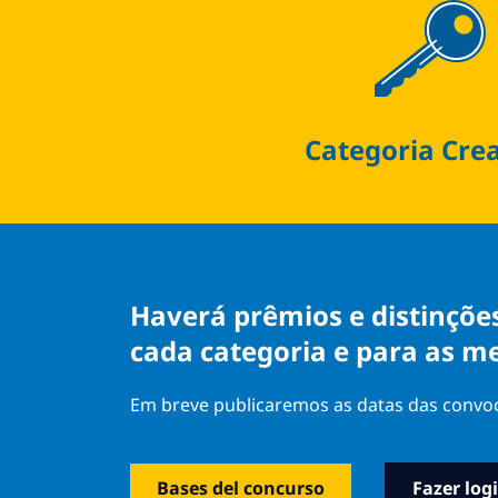
Categoria Cre
Haverá prêmios e distinçõe
cada categoria e para as m
Em breve publicaremos as datas das convoca
Bases del concurso
Fazer log