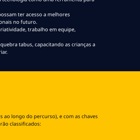
possam ter acesso a melhores
onais no futuro.
riatividade, trabalho em equipe,
uebra tabus, capacitando as crianças a
iar.
s ao longo do percurso), e com as chaves
rão classificados: