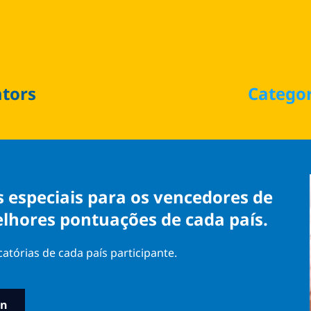
ators
Catego
s especiais para os vencedores de
elhores pontuações de cada país.
tórias de cada país participante.
in