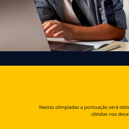
Nestas olimpíadas a pontuação será obti
obtidas nos desaf