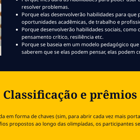
resolver problemas.
Porque elas desenvolverão habilidades para que 
oportunidades acadêmicas, de trabalho e profissi
Porque desenvolverão habilidades sociais, como c
pensamento crítico, resiliência etc.
Porque se baseia em um modelo pedagógico que q
saberem que se elas podem pensar, elas podem cr
Classificação e prêmios
da em forma de chaves (sim, para abrir cada vez mais porta
ios propostos ao longo das olimpíadas, os participantes se