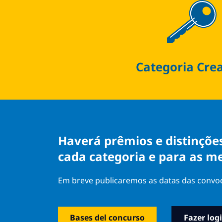
Categoria Cre
Haverá prêmios e distinçõe
cada categoria e para as m
Em breve publicaremos as datas das convoca
Bases del concurso
Fazer log