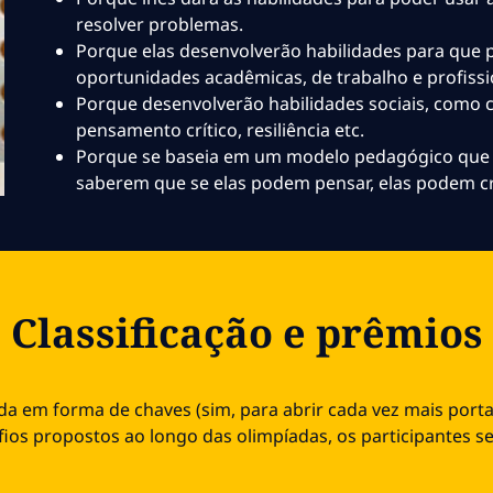
resolver problemas.
Porque elas desenvolverão habilidades para que 
oportunidades acadêmicas, de trabalho e profissi
Porque desenvolverão habilidades sociais, como c
pensamento crítico, resiliência etc.
Porque se baseia em um modelo pedagógico que q
saberem que se elas podem pensar, elas podem cr
Classificação e prêmios
da em forma de chaves (sim, para abrir cada vez mais porta
ios propostos ao longo das olimpíadas, os participantes se