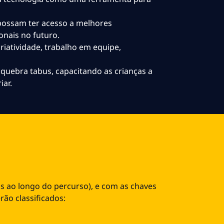
possam ter acesso a melhores
onais no futuro.
riatividade, trabalho em equipe,
uebra tabus, capacitando as crianças a
iar.
s ao longo do percurso), e com as chaves
rão classificados: