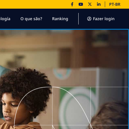
PT-BR
logía
O que são?
Ranking
Fazer login