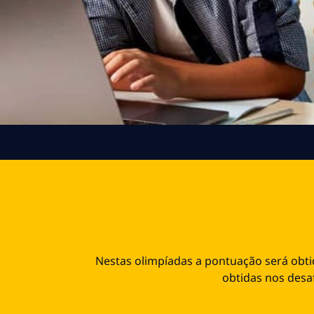
Nestas olimpíadas a pontuação será obti
obtidas nos desaf