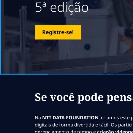
5ª edição
Registre-se!
Se você pode pens
Na
NTT DATA FOUNDATION
, criamos este
digitais de forma divertida e fácil. Os par
gerenciamento de tempo e
criarão videog