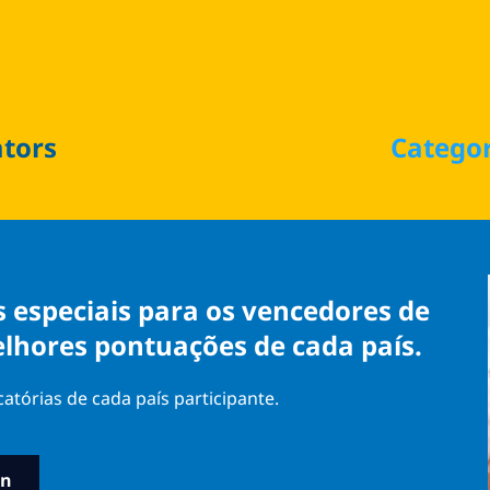
ators
Catego
s especiais para os vencedores de
elhores pontuações de cada país.
tórias de cada país participante.
in