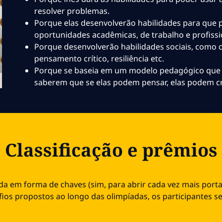
resolver problemas.
Porque elas desenvolverão habilidades para que 
oportunidades acadêmicas, de trabalho e profissi
Porque desenvolverão habilidades sociais, como c
pensamento crítico, resiliência etc.
Porque se baseia em um modelo pedagógico que q
saberem que se elas podem pensar, elas podem cr
Classificação e prêmios
da em forma de chaves (sim, para abrir cada vez mais porta
ios propostos ao longo das olimpíadas, os participantes se