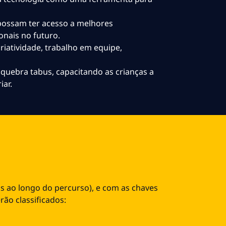
possam ter acesso a melhores
onais no futuro.
riatividade, trabalho em equipe,
uebra tabus, capacitando as crianças a
iar.
s ao longo do percurso), e com as chaves
rão classificados: