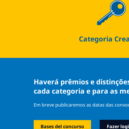
Categoria Cre
Haverá prêmios e distinçõe
cada categoria e para as m
Em breve publicaremos as datas das convoca
Bases del concurso
Fazer log