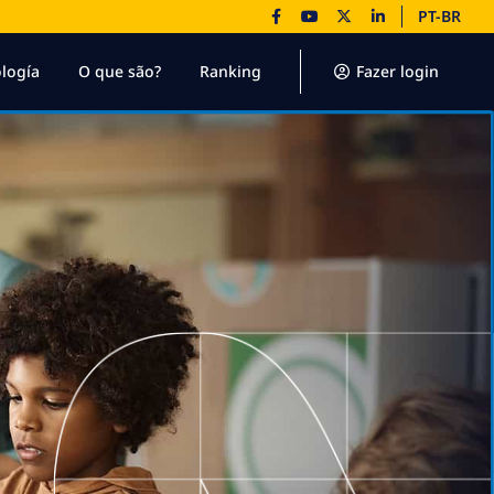
PT-BR
logía
O que são?
Ranking
Fazer login