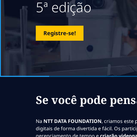
5ª edição
Registre-se!
Se você pode pens
Na
NTT DATA FOUNDATION
, criamos este
digitais de forma divertida e fácil. Os par
gerenciamento de tempo e
criarão videog