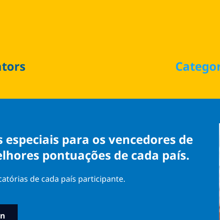
ators
Catego
s especiais para os vencedores de
elhores pontuações de cada país.
tórias de cada país participante.
in