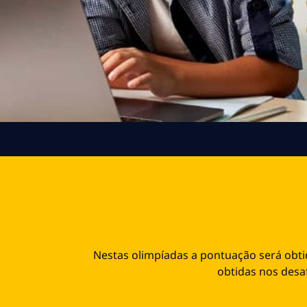
Nestas olimpíadas a pontuação será obti
obtidas nos desaf