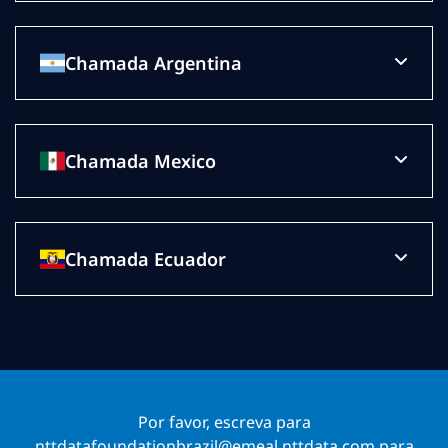
Chamada Argentina
Chamada Mexico
Chamada Ecuador
Por favor, escreva para
nttdatafoundationbrazil@emeal.nttdata.com para