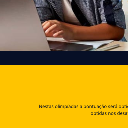
Nestas olimpíadas a pontuação será obti
obtidas nos desaf