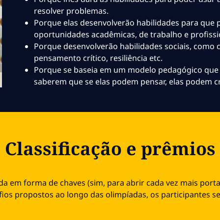
resolver problemas.
Porque elas desenvolverão habilidades para que 
oportunidades acadêmicas, de trabalho e profissi
Porque desenvolverão habilidades sociais, como c
pensamento crítico, resiliência etc.
Porque se baseia em um modelo pedagógico que q
saberem que se elas podem pensar, elas podem cr
Classificação e prêmios
da em forma de chaves (sim, para abrir cada vez mais porta
ios propostos ao longo das olimpíadas, os participantes se