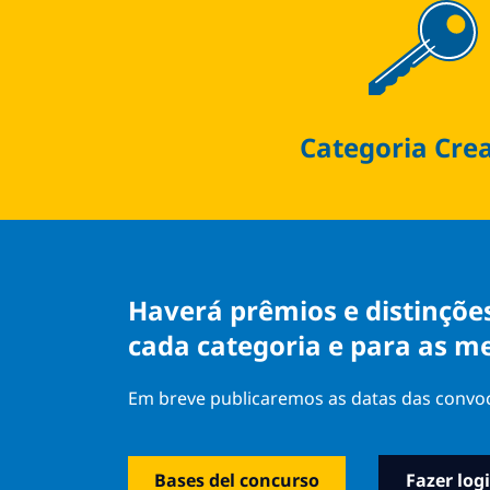
Categoria Cre
Haverá prêmios e distinçõe
cada categoria e para as m
Em breve publicaremos as datas das convoca
Bases del concurso
Fazer log