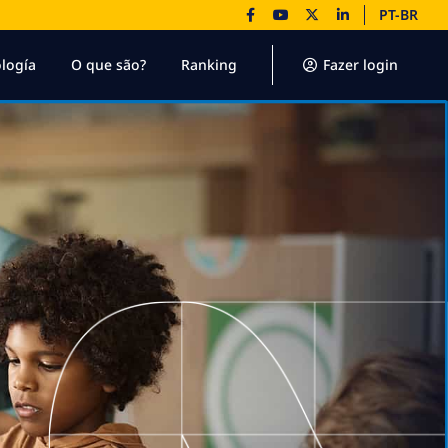
PT-BR
logía
O que são?
Ranking
Fazer login