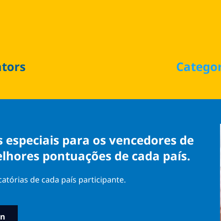
ators
Catego
s especiais para os vencedores de
elhores pontuações de cada país.
tórias de cada país participante.
in