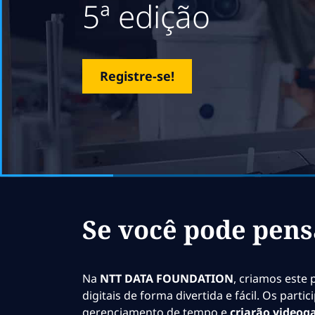
5ª edição
Registre-se!
Se você pode pens
Na
NTT DATA FOUNDATION
, criamos este
digitais de forma divertida e fácil. Os par
gerenciamento de tempo e
criarão videog