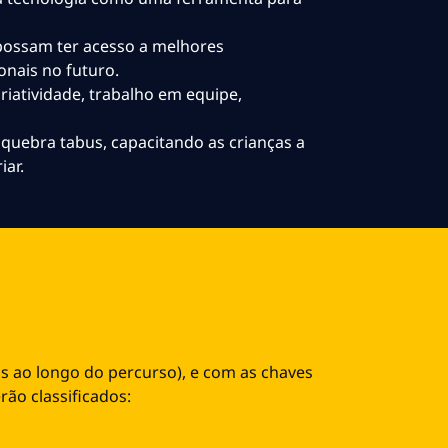
possam ter acesso a melhores
onais no futuro.
riatividade, trabalho em equipe,
uebra tabus, capacitando as crianças a
iar.
s ao longo do percurso), e com as chaves
rão classificados: